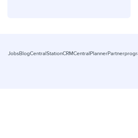
Jobs
Blog
CentralStationCRM
CentralPlanner
Partnerprog