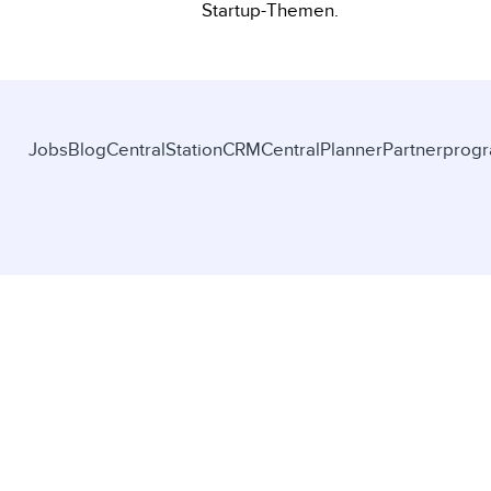
Startup-Themen.
Jobs
Blog
CentralStationCRM
CentralPlanner
Partnerprog