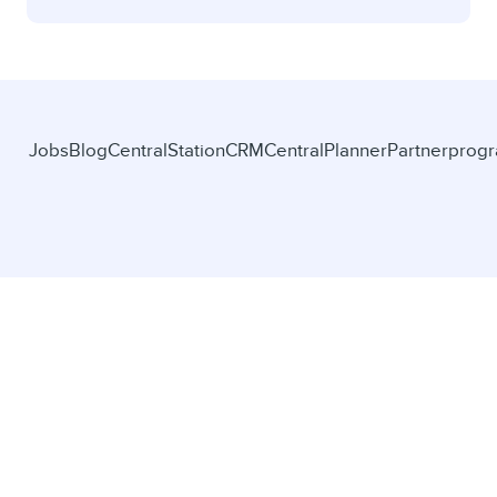
Jobs
Blog
CentralStationCRM
CentralPlanner
Partnerprog