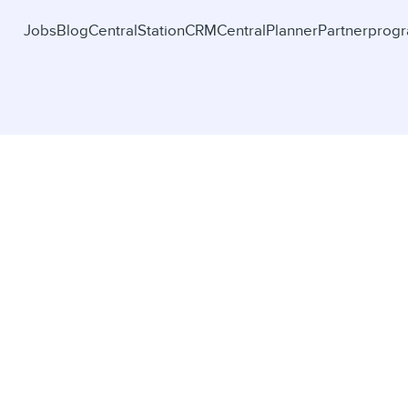
Jobs
Blog
CentralStationCRM
CentralPlanner
Partnerprog