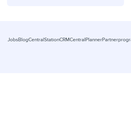
Jobs
Blog
CentralStationCRM
CentralPlanner
Partnerprog