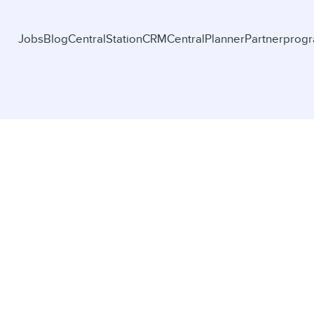
Jobs
Blog
CentralStationCRM
CentralPlanner
Partnerprog