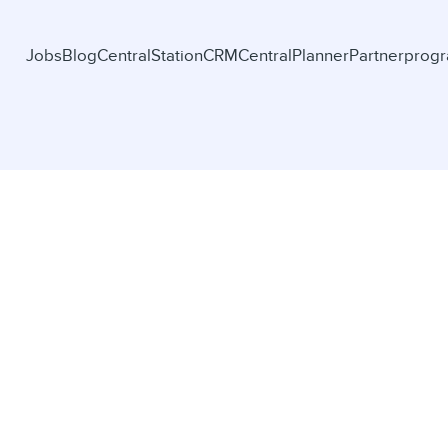
Jobs
Blog
CentralStationCRM
CentralPlanner
Partnerprog