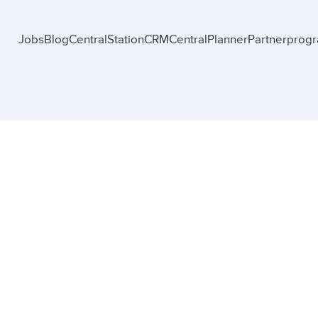
Jobs
Blog
CentralStationCRM
CentralPlanner
Partnerprog