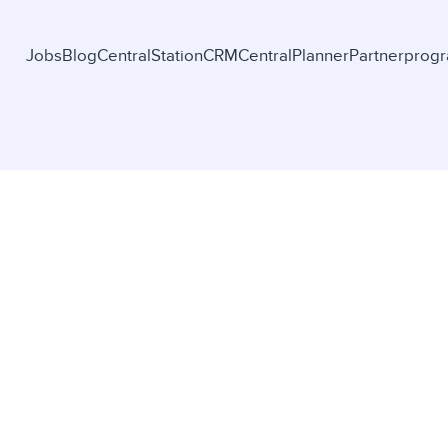
Jobs
Blog
CentralStationCRM
CentralPlanner
Partnerprog