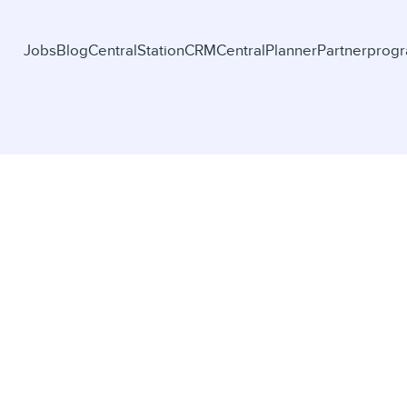
Jobs
Blog
CentralStationCRM
CentralPlanner
Partnerprog