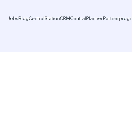
Jobs
Blog
CentralStationCRM
CentralPlanner
Partnerprog